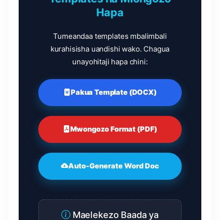
Hapa
Tumeandaa templates mbalimbali
kurahisisha uandishi wako. Chagua
unayohitaji hapa chini:
Pakua Template (DOCX)
Mwongozo Format (PDF)
Auto-Generate Word Doc
Maelekezo Baada ya