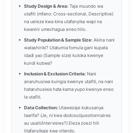
Study Design & Area:
Taja muundo wa
utafiti (mfano: Cross-sectional, Descriptive)
na ueleze kwa kina utafanyika wapi na
kwanini umechagua eneo hilo.
Study Population & Sample Size:
Akina nani
watashiriki? Utatumia fomula gani kupata
idadi yao (Sample size) kutoka kwenye
kundi kubwa?
Inclusion & Exclusion Criteria:
Nani
anaruhusiwa kuingia kwenye utafiti, na nani
hataruhusiwa hata kama yupo kwenye eneo
la utafiti.
Data Collection:
Utawezaje kukusanya
taarifa? (Je, ni kwa dodoso/questionnaires
au usaili/interviews?) Eleza zoezi hili
litafanyikaje kwa vitendo.