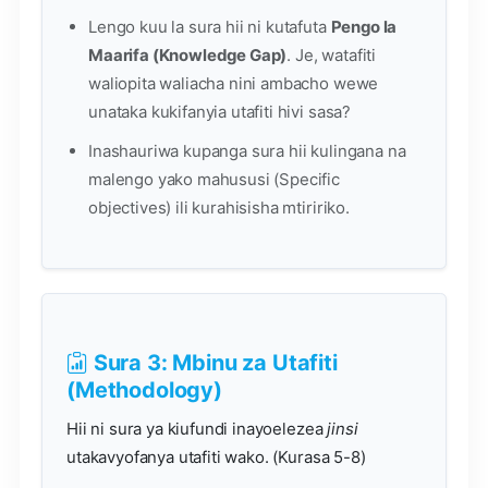
Lengo kuu la sura hii ni kutafuta
Pengo la
Maarifa (Knowledge Gap)
. Je, watafiti
waliopita waliacha nini ambacho wewe
unataka kukifanyia utafiti hivi sasa?
Inashauriwa kupanga sura hii kulingana na
malengo yako mahususi (Specific
objectives) ili kurahisisha mtiririko.
Sura 3: Mbinu za Utafiti
(Methodology)
Hii ni sura ya kiufundi inayoelezea
jinsi
utakavyofanya utafiti wako. (Kurasa 5-8)