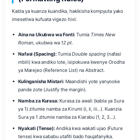
Kabla ya kuanza kuandika, hakikisha kompyuta yako
imesetiwa kufuata vigezo hivi:
Aina na Ukubwa wa Fonti:
Tumia
Times New
Roman
, ukubwa wa
12 pt
.
Nafasi (Spacing):
Tumia
Double spacing
(nafasi
mbili) kwa andiko lote, isipokuwa kwenye Orodha
ya Marejeo (Reference List) na Abstract.
Kulinganisha Mistari:
Maandishi yote yanyooke
pande zote (Justify the margin).
Namba za Kurasa:
Kurasa za awali (kabla ya Sura
ya 1) zitumie namba za Kirumi (i, ii, iii…). Kuanzia
Sura ya 1 zitumie namba za Kiarabu (1, 2, 3…).
Nyakati (Tense):
Andika kwa wakati ujao (Future
tense) kwa sababu utafiti bado haujafanyika.