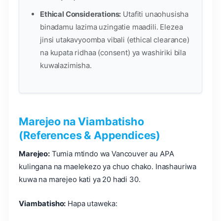
Ethical Considerations:
Utafiti unaohusisha
binadamu lazima uzingatie maadili. Elezea
jinsi utakavyoomba vibali (ethical clearance)
na kupata ridhaa (consent) ya washiriki bila
kuwalazimisha.
Marejeo na Viambatisho
(References & Appendices)
Marejeo:
Tumia mtindo wa Vancouver au APA
kulingana na maelekezo ya chuo chako. Inashauriwa
kuwa na marejeo kati ya 20 hadi 30.
Viambatisho:
Hapa utaweka: