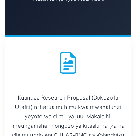
Kuandaa
Research Proposal
(Dokezo la
Utafiti) ni hatua muhimu kwa mwanafunzi
yeyote wa elimu ya juu. Makala hii
imeunganisha miongozo ya kitaaluma (kama
vile muundo wa CUHAS-BMC na Kolandoto)