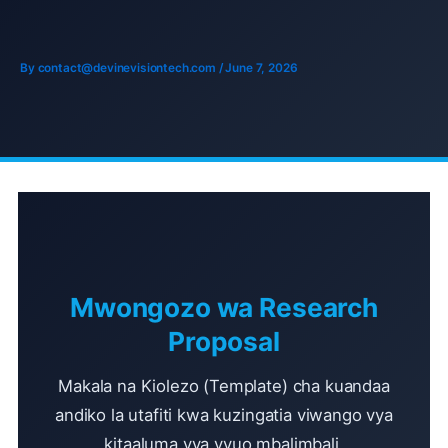
Skip
to
content
By
contact@devinevisiontech.com
/
June 7, 2026
Mwongozo wa Research
Proposal
Makala na Kiolezo (Template) cha kuandaa
andiko la utafiti kwa kuzingatia viwango vya
kitaaluma vya vyuo mbalimbali.