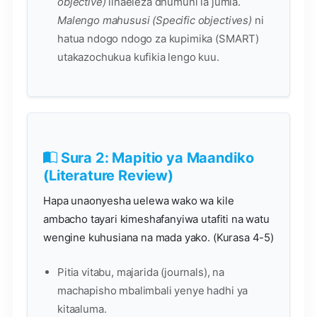
objective)
linaeleza dhumuni la jumla.
Malengo mahususi (Specific objectives)
ni
hatua ndogo ndogo za kupimika (SMART)
utakazochukua kufikia lengo kuu.
Sura 2: Mapitio ya Maandiko
(Literature Review)
Hapa unaonyesha uelewa wako wa kile
ambacho tayari kimeshafanyiwa utafiti na watu
wengine kuhusiana na mada yako. (Kurasa 4-5)
Pitia vitabu, majarida (journals), na
machapisho mbalimbali yenye hadhi ya
kitaaluma.