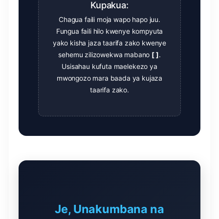
Kupakua:
Chagua faili moja wapo hapo juu.
Fungua faili hilo kwenye kompyuta
yako kisha jaza taarifa zako kwenye
sehemu zilizowekwa mabano
[ ]
.
Usisahau kufuta maelekezo ya
mwongozo mara baada ya kujaza
taarifa zako.
Je, Unakumbana na