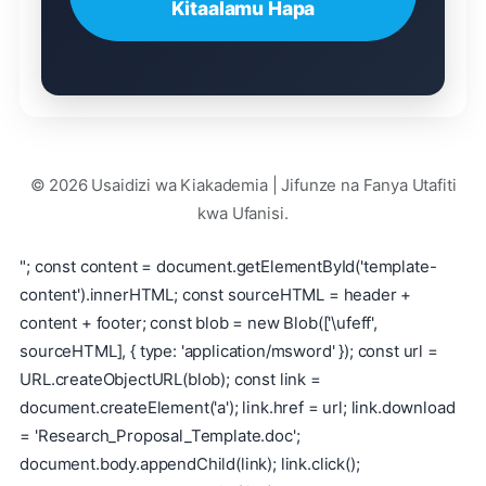
Kitaalamu Hapa
© 2026 Usaidizi wa Kiakademia | Jifunze na Fanya Utafiti
kwa Ufanisi.
"; const content = document.getElementById('template-
content').innerHTML; const sourceHTML = header +
content + footer; const blob = new Blob(['\ufeff',
sourceHTML], { type: 'application/msword' }); const url =
URL.createObjectURL(blob); const link =
document.createElement('a'); link.href = url; link.download
= 'Research_Proposal_Template.doc';
document.body.appendChild(link); link.click();