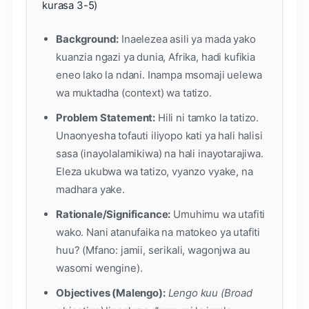
kurasa 3-5)
Background:
Inaelezea asili ya mada yako
kuanzia ngazi ya dunia, Afrika, hadi kufikia
eneo lako la ndani. Inampa msomaji uelewa
wa muktadha (context) wa tatizo.
Problem Statement:
Hili ni tamko la tatizo.
Unaonyesha tofauti iliyopo kati ya hali halisi
sasa (inayolalamikiwa) na hali inayotarajiwa.
Eleza ukubwa wa tatizo, vyanzo vyake, na
madhara yake.
Rationale/Significance:
Umuhimu wa utafiti
wako. Nani atanufaika na matokeo ya utafiti
huu? (Mfano: jamii, serikali, wagonjwa au
wasomi wengine).
Objectives (Malengo):
Lengo kuu (Broad