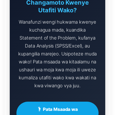
Changamoto Kwenye
Utafiti Wako?
Wanafunzi wengi hukwama kwenye
kuchagua mada, kuandika
Statement of the Problem, kufanya
Data Analysis (SPSS/Excel), au
kupangilia marejeo. Usipoteze muda
wako! Pata msaada wa kitaalamu na
ushauri wa moja kwa moja ili uweze
kumaliza utafiti wako kwa wakati na
kwa viwango vya juu.
Pata Msaada wa