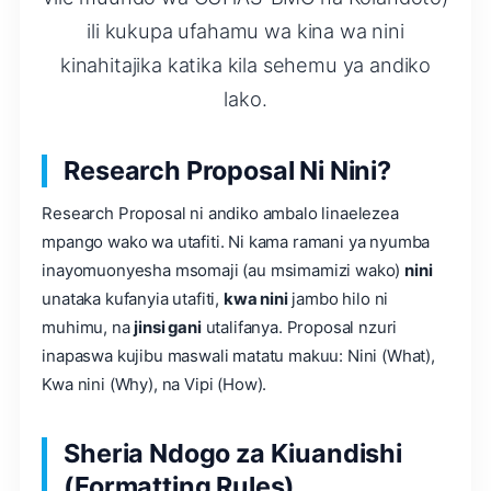
ili kukupa ufahamu wa kina wa nini
kinahitajika katika kila sehemu ya andiko
lako.
Research Proposal Ni Nini?
Research Proposal ni andiko ambalo linaelezea
mpango wako wa utafiti. Ni kama ramani ya nyumba
inayomuonyesha msomaji (au msimamizi wako)
nini
unataka kufanyia utafiti,
kwa nini
jambo hilo ni
muhimu, na
jinsi gani
utalifanya. Proposal nzuri
inapaswa kujibu maswali matatu makuu: Nini (What),
Kwa nini (Why), na Vipi (How).
Sheria Ndogo za Kiuandishi
(Formatting Rules)