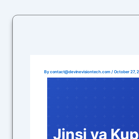
Skip
to
content
By
contact@devinevisiontech.com
/
October 27, 
Jinsi ya Ku