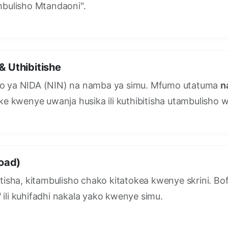
mbulisho Mtandaoni".
 & Uthibitishe
o ya NIDA (NIN) na namba ya simu. Mfumo utatuma
n
ke kwenye uwanja husika ili kuthibitisha utambulisho 
oad)
tisha, kitambulisho chako kitatokea kwenye skrini. Bo
"
ili kuhifadhi nakala yako kwenye simu.