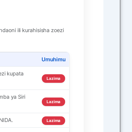
aoni ili kurahisisha zoezi
Umuhimu
ezi kupata
Lazima
mba ya Siri
Lazima
 NIDA.
Lazima