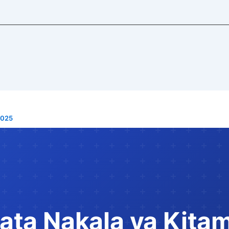
2025
pata Nakala ya Kita