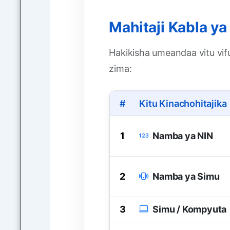
Mahitaji Kabla y
Hakikisha umeandaa vitu vif
zima:
#
Kitu Kinachohitajika
1
Namba ya NIN
2
Namba ya Simu
3
Simu / Kompyuta