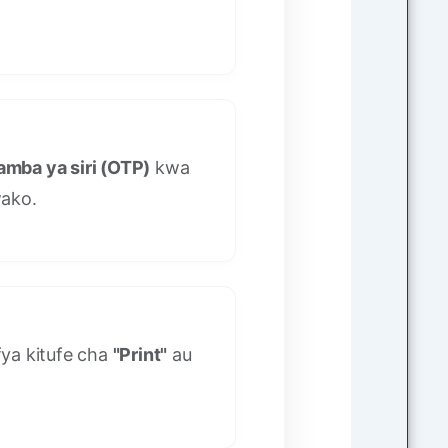
amba ya siri (OTP)
kwa
wako.
fya kitufe cha
"Print"
au