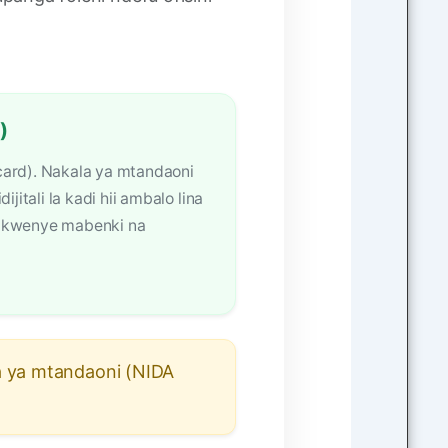
)
card). Nakala ya mtandaoni
dijitali la kadi hii ambalo lina
i kwenye mabenki na
a ya mtandaoni (NIDA