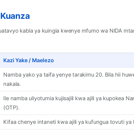
a Kuanza
uatavyo kabla ya kuingia kwenye mfumo wa NIDA mtand
Kazi Yake / Maelezo
Namba yako ya taifa yenye tarakimu 20. Bila hii huw
nakala.
Ile namba uliyotumia kujisajili kwa ajili ya kupokea Na
(OTP).
Kifaa chenye intaneti kwa ajili ya kufungua tovuti ya