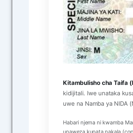
Kitambulisho cha Taifa 
kidijitali. Iwe unataka ku
uwe na Namba ya NIDA (
Habari njema ni kwamba Mam
unaweza kupata nakala (copy