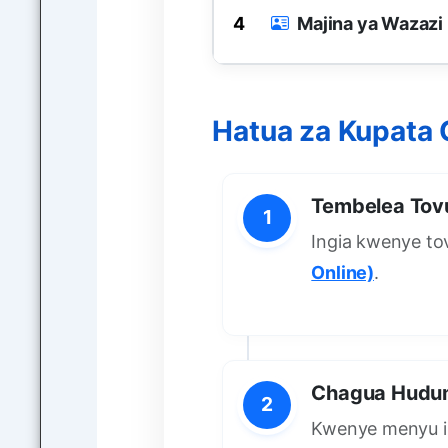
4
Majina ya Wazazi
Hatua za Kupata 
Tembelea Tovu
1
Ingia kwenye to
Online)
.
Chagua Hudu
2
Kwenye menyu i