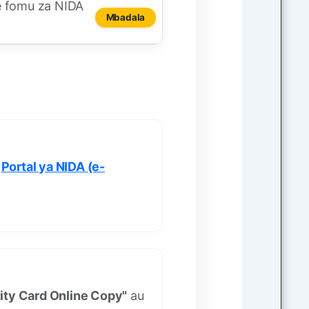
e fomu za NIDA
Mbadala
i
Portal ya NIDA (e-
tity Card Online Copy"
au