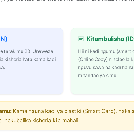
IN)
Kitambulisho (ID
ye tarakimu 20. Unaweza
Hii ni kadi ngumu (smart 
a kisheria hata kama kadi
(Online Copy) ni toleo la ki
ka.
nguvu sawa na kadi halis
mitandao ya simu.
lamu:
Kama hauna kadi ya plastiki (Smart Card), nakal
inakubalika kisheria kila mahali.