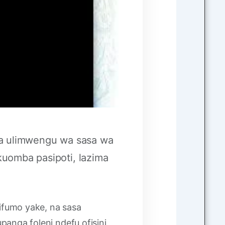
ika ulimwengu wa sasa wa
u kuomba pasipoti, lazima
ifumo yake, na sasa
anga foleni ndefu ofisini