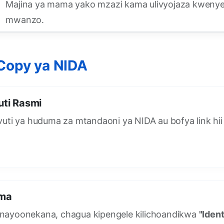
Majina ya mama yako mzazi kama ulivyojaza kweny
mwanzo.
Copy ya NIDA
ti Rasmi
vuti ya huduma za mtandaoni ya NIDA au bofya link hi
ma
nayoonekana, chagua kipengele kilichoandikwa
"Iden