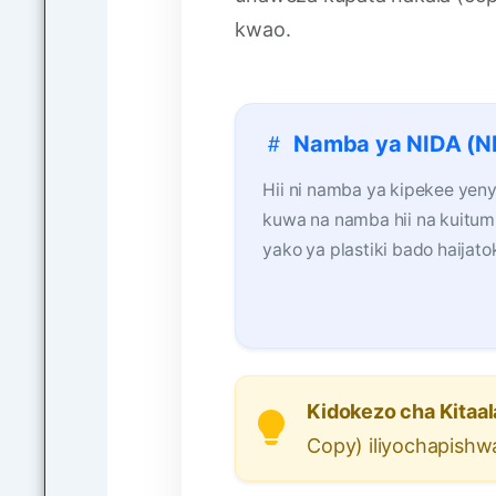
kwao.
Namba ya NIDA (N
Hii ni namba ya kipekee yen
kuwa na namba hii na kuitumi
yako ya plastiki bado haijato
Kidokezo cha Kitaa
Copy) iliyochapishwa 