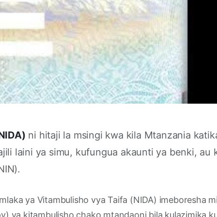
(NIDA)
ni hitaji la msingi kwa kila Mtanzania kat
sajili laini ya simu, kufungua akaunti ya benki, a
NIN).
laka ya Vitambulisho vya Taifa (NIDA) imeboresha m
) ya kitambulisho chako mtandaoni bila kulazimika kup