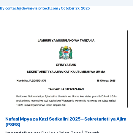
By
contact@devinevisiontech.com
/
October 27, 2025
Skip
to
content
Nafasi Mpya za Kazi Serikalini 2025 – Sekretarieti ya Ajira
(PSRS)