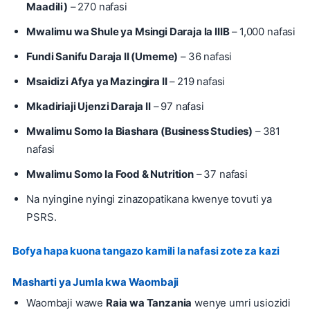
Maadili)
– 270 nafasi
Mwalimu wa Shule ya Msingi Daraja la IIIB
– 1,000 nafasi
Fundi Sanifu Daraja II (Umeme)
– 36 nafasi
Msaidizi Afya ya Mazingira II
– 219 nafasi
Mkadiriaji Ujenzi Daraja II
– 97 nafasi
Mwalimu Somo la Biashara (Business Studies)
– 381
nafasi
Mwalimu Somo la Food & Nutrition
– 37 nafasi
Na nyingine nyingi zinazopatikana kwenye tovuti ya
PSRS.
Bofya hapa kuona tangazo kamili la nafasi zote za kazi
Masharti ya Jumla kwa Waombaji
Waombaji wawe
Raia wa Tanzania
wenye umri usiozidi