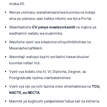
miaka 45.
Wenye ulemavu wanahamasishwa kuomba na kutaja
aina ya ulemavu wao katika mfumo wa Ajira Portal.
Waambatishe
CV yenye maelezo kamili
na majina ya
wadhamini watatu wa kuaminika.
Wasilisha vyeti vya kitaaluma vilivyothibitishwa na
Mwanasheria/Wakili.
Waombaji waliopo kazini serikalini hawaruhusiwi
kuomba nafasi hizi.
Vyeti vya kidato cha IV, VI, Diploma, Degree, au
Postgraduate lazima viambatanishwe.
Vyeti vya nje ya nchi lazima viwe vimehakikiwa na
TCU,
NACTE, au NECTA
.
Maombi ya kughushi yatapelekea hatua kali za kisheria.