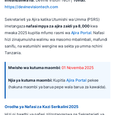
Imeandaliwa na:
Devine Vision Tech |
Tovuti:
https://devinevisiontech.com
Sekretarieti ya Ajira katika Utumishi wa Umma (PSRS)
imetangaza
nafasi mpya za ajira zaidi ya 8,000
kwa
mwaka 2025 kupitia mfumo rasmi wa
Ajira Portal
. Nafasi
hizi zinajumuisha walimu wa masomo mbalimbali, mafundi
sanifu, na watumishi wengine wa sekta ya umma nchini
Tanzania.
Mwisho wa kutuma maombi:
01 Novemba 2025
Njia ya kutuma maombi:
Kupitia
Ajira Portal
pekee
(hakuna maombi ya barua pepe wala barua za kawaida).
Orodha ya Nafasi za Kazi Serikalini 2025
Hizi ni baadhi ya nafasi zilizotangazwa na Sekretarieti ya