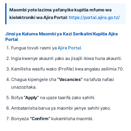
Maombi yote lazima yafanyike kupitia mfumo wa
kielektroniki wa Ajira Portal:
https://portal.ajira.go.tz/
Jinsi ya Kutuma Maombi ya Kazi Serikalini Kupitia Ajira
Portal
Fungua tovuti rasmi ya
Ajira Portal
.
Ingia kwenye akaunti yako au jisajili ikiwa huna akaunti.
Kamilisha wasifu wako (Profile) kwa angalau asilimia 70.
Chagua kipengele cha
“Vacancies”
na tafuta nafasi
unazozitaka.
Bofya
“Apply”
na ujaze taarifa zako sahihi.
Ambatanisha barua ya maombi yenye sahihi yako.
Bonyeza
“Confirm”
kukamilisha maombi.