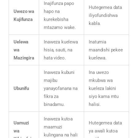
Inajifunza papo
Hutegemea data
Uwezo wa
hapo na
iliyofundishwa
Kujifunza
kurekebisha
kabla.
mtazamo wake.
Uelewa
Inaweza kuelewa
Inatumia
wa
hisia, sauti, na
maandishi pekee
Mazingira
hata video.
kuelewa.
Inaweza kubuni
Ina uwezo
majibu
mkubwa wa
Ubunifu
yanayofanana na
kueleza lakini
fikra za
siyo kama mtu
binadamu.
halisi.
Inaweza kutoa
Uamuzi
Hutegemea data
maamuzi
wa
ya awali kutoa
kulingana na hali