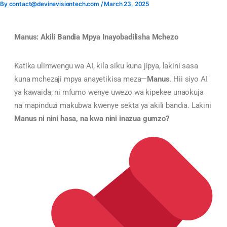
By
contact@devinevisiontech.com
/
March 23, 2025
Skip
to
content
Manus: Akili Bandia Mpya Inayobadilisha Mchezo
Katika ulimwengu wa AI, kila siku kuna jipya, lakini sasa
kuna mchezaji mpya anayetikisa meza—
Manus
. Hii siyo AI
ya kawaida; ni mfumo wenye uwezo wa kipekee unaokuja
na mapinduzi makubwa kwenye sekta ya akili bandia. Lakini
Manus ni nini hasa, na kwa nini inazua gumzo?