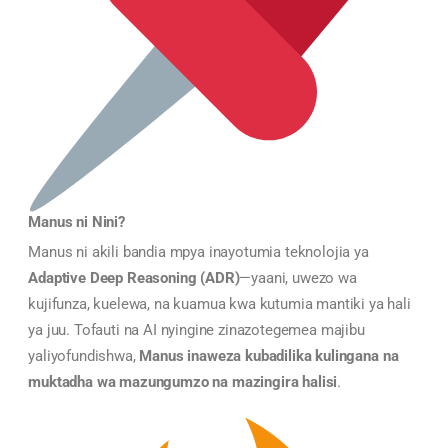
Manus ni Nini?
Manus ni akili bandia mpya inayotumia teknolojia ya
Adaptive Deep Reasoning (ADR)
—yaani, uwezo wa
kujifunza, kuelewa, na kuamua kwa kutumia mantiki ya hali
ya juu. Tofauti na AI nyingine zinazotegemea majibu
yaliyofundishwa,
Manus inaweza kubadilika kulingana na
muktadha wa mazungumzo na mazingira halisi
.