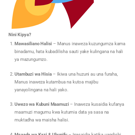
Nini Kipya?
Mawasiliano Halisi
– Manus inaweza kuzungumza kama
binadamu, hata kubadilisha sauti yake kulingana na hali
ya mazungumzo.
Utambuzi wa Hisia
– Ikiwa una huzuni au una furaha,
Manus inaweza kutambua na kutoa majibu
yanayolingana na hali yako.
Uwezo wa Kubuni Maamuzi
– Inaweza kusaidia kufanya
maamuzi magumu kwa kutumia data ya sasa na
muktadha wa maisha halisi.
Msaada wa Kazi & Ubunifu
– Inasaidia katika uandishi,