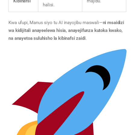
Kibinafsi
majibu.
halisi.
Kwa ufupi, Manus siyo tu AI inayojibu maswali—
ni msaidizi
wa kidijitali anayeelewa hisia, anayejifunza kutoka kwako,
na anayetoa suluhisho la kibinafsi zaidi
.