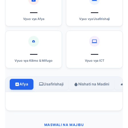
—
—
Vyuo vya Afya
Vyuo vya Usafirishaji
—
—
Vyuo vya Kilimo & Mifugo
Vyuo vya ICT
Afya
Usafirishaji
Nishati na Madini
Ki
MASWALI NA MAJIBU