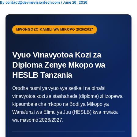
By
contact@devinevisiontech.com
/
June 26, 2026
Skip
to
content
MWONGOZO KAMILI WA MIKOPO 2026/2027
Vyuo Vinavyotoa Kozi za
Diploma Zenye Mkopo wa
HESLB Tanzania
Orodha rasmi ya vyuo vya serikali na binafsi
vinavyotoa kozi za stashahada (diploma) zilizopewa
kipaumbele cha mkopo na Bodi ya Mikopo ya
Wanafunzi wa Elimu ya Juu (HESLB) kwa mwaka
wa masomo 2026/2027.