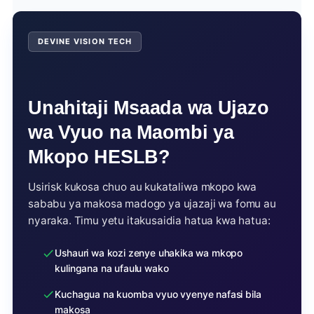
Health Nursing au ukiwa umedahiliwa katika vyuo vya
uhakiki wa vyeti vya kuzaliwa (RITA) na ujazaji wa
serikali vilivyopewa kipaumbele cha kipekee (kama
maombi ya mkopo HESLB kupitia wataalamu wa
Devine
MUHAS).
Vision Tech
. Wasiliana nao kupitia WhatsApp au Piga
DEVINE VISION TECH
simu namba
0620339260
.
Unahitaji Msaada wa Ujazo
wa Vyuo na Maombi ya
Mkopo HESLB?
Usirisk kukosa chuo au kukataliwa mkopo kwa
sababu ya makosa madogo ya ujazaji wa fomu au
nyaraka. Timu yetu itakusaidia hatua kwa hatua:
Ushauri wa kozi zenye uhakika wa mkopo
kulingana na ufaulu wako
Kuchagua na kuomba vyuo vyenye nafasi bila
makosa