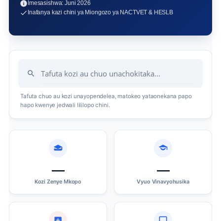
Imesasishwa: Juni 2026
Inafanya kazi chini ya Miongozo ya NACTVET & HESLB
Tafuta chuo au kozi unayopendelea, matokeo yataonekana papo
hapo kwenye jedwali lililopo chini.
—
—
Kozi Zenye Mkopo
Vyuo Vinavyohusika