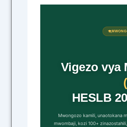
MWONGO
Vigezo vya
HESLB 20
Mwongozo kamili, unaotokana m
mwombaji, kozi 100+ zinazostahili,