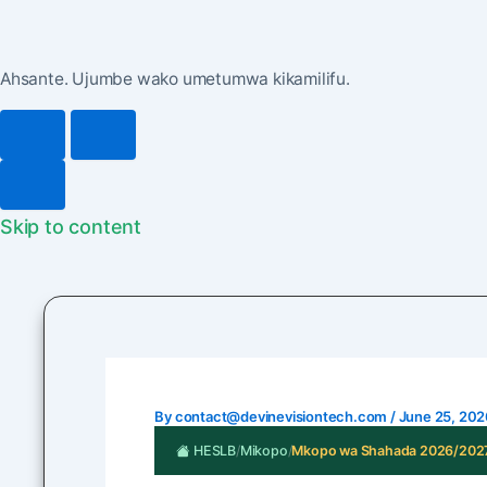
Ahsante. Ujumbe wako umetumwa kikamilifu.
Skip to content
By
contact@devinevisiontech.com
/
June 25, 202
HESLB
/
Mikopo
/
Mkopo wa Shahada 2026/202