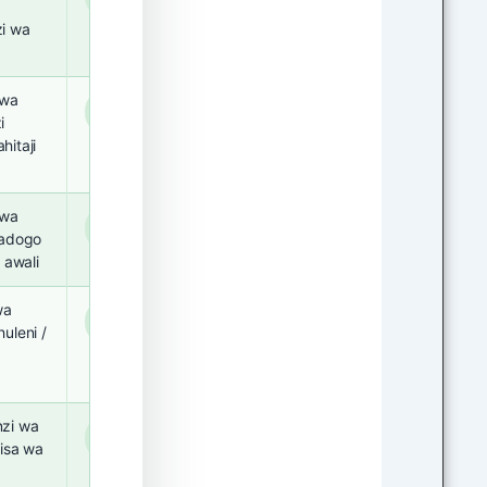
3
i wa
 wa
Miaka
3
i
itaji
 wa
Miaka
3
adogo
 awali
wa
Miaka
3
uleni /
zi wa
Miaka
3
fisa wa