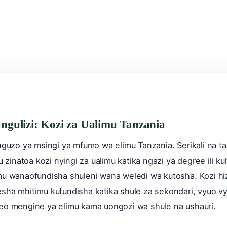
15+
60+
3
4.
o vya Ualimu
Kozi za Ualimu
Miaka ya Masomo
Pointi za 
ngulizi: Kozi za Ualimu Tanzania
nguzo ya msingi ya mfumo wa elimu Tanzania. Serikali na ta
u zinatoa kozi nyingi za ualimu katika ngazi ya degree ili k
u wanaofundisha shuleni wana weledi wa kutosha. Kozi hi
ha mhitimu kufundisha katika shule za sekondari, vyuo vya
o mengine ya elimu kama uongozi wa shule na ushauri.