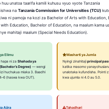
uu unatoa taarifa kamili kuhusu vyuo vyote Tanzania
inishwa na
Tanzania Commission for Universities (TCU)
kuto
kiwa ni pamoja na kozi za Bachelor of Arts with Education,
 with Education, Bachelor of Education, na maalum kama u
ye mahitaji maalum (Special Needs Education).
 ya Elimu
Masharti ya Jumla
 hapa ni za
Shahada ya
Nyingi zinahitaji
principal pas
Bachelor’s Degree)
— wengi
katika masomo yanayohusian
hizi huchukua miaka 3. Baadhi
unalotaka kufundisha. Pointi z
 4–6 (haswa kwa OUT).
kwa ujumla ni 4.0 au 5.0.
za Ajira
Tahadhari