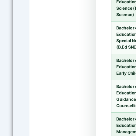
Education
Science (
Science)
Bachelor 
Education
Special N
(B.Ed SNE
Bachelor 
Education
Early Chi
Bachelor 
Education
Guidance
Counsell
Bachelor 
Education
Managem