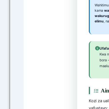
Wahitimu
kama
wa
wakuruge
elimu
, n
Ufafa
Kwa m
bora 
maalu
Ain
Kozi za ua
yafuatayo: