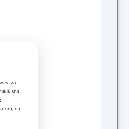
0
Chini
asisi za
uhakikisha
zi
 kati, na