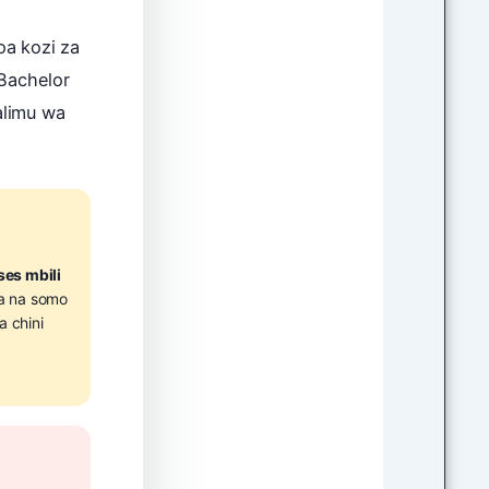
a kozi za
 Bachelor
alimu wa
ses mbili
a na somo
a chini