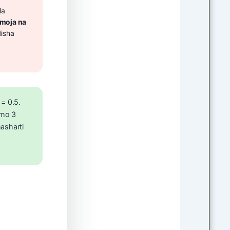
la
 moja na
lisha
 = 0.5.
omo 3
asharti