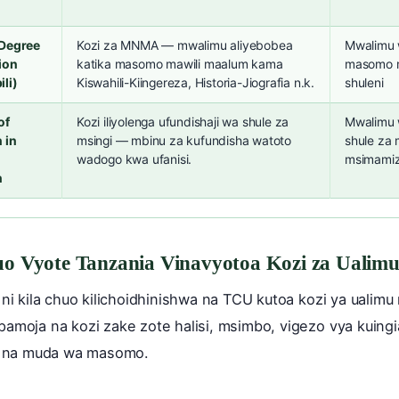
 Degree
Kozi za MNMA — mwalimu aliyebobea
Mwalimu
ion
katika masomo mawili maalum kama
masomo m
li)
Kiswahili-Kiingereza, Historia-Jiografia n.k.
shuleni
of
Kozi iliyolenga ufundishaji wa shule za
Mwalimu
 in
msingi — mbinu za kufundisha watoto
shule za 
wadogo kwa ufanisi.
msimamiz
n
o Vyote Tanzania Vinavyotoa Kozi za Ualim
 ni kila chuo kilichoidhinishwa na TCU kutoa kozi ya ualimu
amoja na kozi zake zote halisi, msimbo, vigezo vya kuing
i, na muda wa masomo.