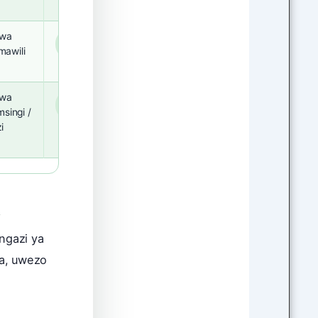
 wa
Miaka
3
awili
 wa
Miaka
3
msingi /
i
u
 ngazi ya
ia, uwezo