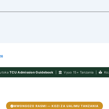
26
kutoka
TCU Admission Guidebook
|
Vyuo 15+ Tanzania |
Koz
MWONGOZO RASMI — KOZI ZA UALIMU TANZANIA