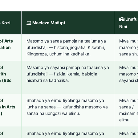
Unafu
 Kozi
Maelezo Mafupi
Nini
of Arts
Masomo ya sanaa pamoja na taaluma ya
Mwalimu
ation
ufundishaji — historia, jiografia, Kiswahili,
masomo 
Kiingereza, uchumi na kadhalika.
sanaa shu
of
Masomo ya sayansi pamoja na taaluma ya
Mwalimu
ith
ufundishaji — fizikia, kemia, baiolojia,
masomo 
n (BSc
hisabati na kadhalika.
sayansi s
of
Shahada ya elimu iliyolenga masomo ya
Mwalimu
 in Arts
lugha na sanaa — kufundisha masomo ya
sanaa /
s)
sanaa na uongozi wa elimu.
msimamiz
elimu
of
Shahada ya elimu iliyolenga masomo ya
Mwalimu