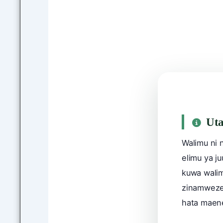
Vyu
Uta
Walimu ni 
elimu ya ju
kuwa walim
zinamwezes
hata maene