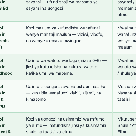
 in
sayansi — ufundishaji wa masomo ya
sayansi /
B.Ed
sayansi na uongozi.
msimamiz
elimu
of
Kozi maalum ya kufundisha wanafunzi
Mwalimu
 in
wenye mahitaji maalum — viziwi, vipofu,
wanafunz
eeds
na wenye ulemavu mwingine.
wenye mah
)
maalum
of
Ualimu wa watoto wadogo (miaka 0–8) —
Mwalimu
 in
jinsi ya kufundisha na kukuza watoto
watoto w
ldhood
katika umri wa mapema.
/ shule ya
of
Ualimu uliounganishwa na ushauri nasaha
Mshauri 
 in
— kusaidia wanafunzi kiakili, kijamii, na
Nasaha sh
 &
kimasomo.
taasisi
ing
of
Kozi ya uongozi na usimamizi wa mifumo
Mkurugen
 in
ya elimu — inafundisha jinsi ya kusimamia
Shule / A
ent &
shule na taasisi za elimu.
Elimu