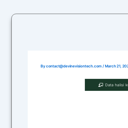
Skip
to
content
By
contact@devinevisiontech.com
/
March 21, 20
Data halisi 