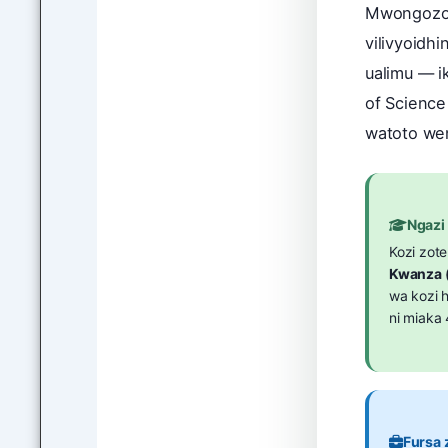
Mwongozo h
vilivyoidh
ualimu — i
of Science
watoto wen
Ngazi
Kozi zote
Kwanza (
wa kozi 
ni miaka
Fursa 