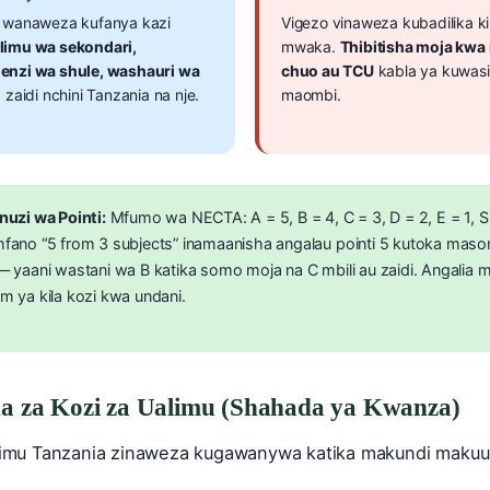
 wanaweza kufanya kazi
Vigezo vinaweza kubadilika ki
limu wa sekondari,
mwaka.
Thibitisha moja kwa
nzi wa shule, washauri wa
chuo au TCU
kabla ya kuwasi
a zaidi nchini Tanzania na nje.
maombi.
nuzi wa Pointi:
Mfumo wa NECTA: A = 5, B = 4, C = 3, D = 2, E = 1, S
fano “5 from 3 subjects” inamaanisha angalau pointi 5 kutoka mas
— yaani wastani wa B katika somo moja na C mbili au zaidi. Angalia m
m ya kila kozi kwa undani.
a za Kozi za Ualimu (Shahada ya Kwanza)
limu Tanzania zinaweza kugawanywa katika makundi makuu