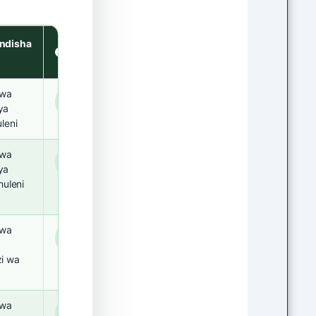
ndisha
Muda
 wa
Miaka
3
ya
leni
 wa
Miaka
3
ya
huleni
 wa
Miaka
3
i wa
 wa
Miaka