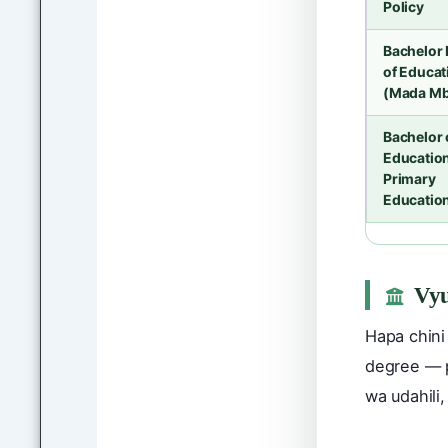
Policy
Bachelor
of Educat
(Mada Mbi
Bachelor 
Education
Primary
Educatio
Vyu
Hapa chini
degree — p
wa udahil