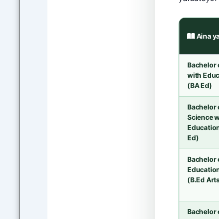
Aina ya
Bachelor 
with Educ
(BA Ed)
Bachelor 
Science w
Educatio
Ed)
Bachelor 
Education
(B.Ed Art
Bachelor 