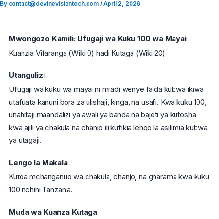
By
contact@devinevisiontech.com
/
April 2, 2026
Skip
to
content
Mwongozo Kamili: Ufugaji wa Kuku 100 wa Mayai
Kuanzia Vifaranga (Wiki 0) hadi Kutaga (Wiki 20)
Utangulizi
Ufugaji wa kuku wa mayai ni mradi wenye faida kubwa ikiwa
utafuata kanuni bora za ulishaji, kinga, na usafi. Kwa kuku 100,
unahitaji maandalizi ya awali ya banda na bajeti ya kutosha
kwa ajili ya chakula na chanjo ili kufikia lengo la asilimia kubwa
ya utagaji.
Lengo la Makala
Kutoa mchanganuo wa chakula, chanjo, na gharama kwa kuku
100 nchini Tanzania.
Muda wa Kuanza Kutaga