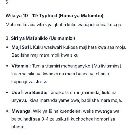
6
Wiki ya 10 – 12: Typhoid (Homa ya Matumbo)
Muhimu kuzuia vifo vya ghafla kuku wanapokaribia kutaga.
3. Siri ya Mafanikio (Usimamizi)
Maji Safi:
Kuku wasiwahi kukosa maji hata kwa saa moja.
Badilisha maji mara mbili kwa siku.
Vitamini:
Tumia vitamini mchanganyiko (Multivitamins)
kuanzia siku ya kwanza na mara baada ya chanjo
kupunguza stress.
Usafi wa Banda:
Tandiko la chini (maranda) lisilo na
unyevu. Ikiwa maranda yamelowa, badilisha mara moja.
Mwanga:
Wiki ya 18 na kuendelea, weka mwanga wa
balbu hadi saa 3-4 za usiku ili kuchochea homoni za
utagaji.