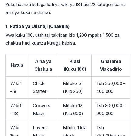
Kuku huanza kutaga kati ya wiki ya 18 hadi 22 kutegemea na
aina ya kuku na ulishaji.
1. Ratiba ya Ulishaji (Chakula)
Kwa kuku 100, utahitaji takriban kilo 1,200 mpaka 1,500 za
chakula hadi kuanza kutaga kabisa.
Aina ya
Kiasi
Gharama
Hatua
Chakula
(Kuku 100)
Makadirio
Wiki 1
Chick
Mifuko 5
Tsh 350,000 –
– 8
Starter
(Kilo 250)
400,000
Wiki 9
Growers
Mifuko 12
Tsh 800,000 –
– 18
Mash
(Kilo 600)
900,000
Wiki
Layers
Mfuko 1 kila
Tsh
19 +
Mash
siku 5
75,000/mfuko