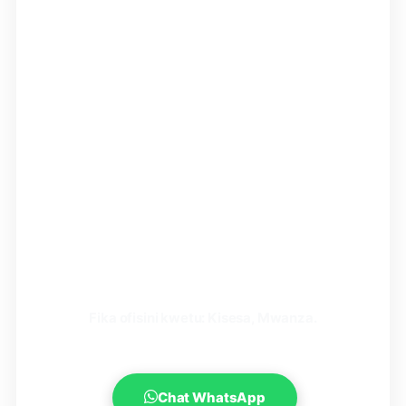
Unahitaji Msaada wa
Kujiunga?
Je, unatafuta chuo bora cha Sheria
(kama IJA, LST, TIA, Tumaini, au
vinginevyo)? Au unahitaji msaada wa
kufanya maombi (Online Application)?
Sisi
DeVine Vision Tech
tunakusaidia
kuchagua vyuo sahihi na kufanya
maombi kwa umakini ili usikose nafasi.
Fika ofisini kwetu: Kisesa, Mwanza.
Chat WhatsApp