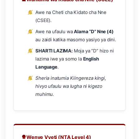
Awe na Cheti cha Kidato cha Nne
(CSEE).
Awe na ufaulu wa
Alama “D” Nne (4)
au zaidi katika masomo yasiyo ya dini.
SHARTI LAZIMA:
Moja ya “D” hizo ni
lazima iwe ya somo la
English
Language
.
Sheria inatumia Kiingereza kingi,
hivyo ufaulu wa lugha ni kigezo
muhimu.
Wenye Vyeti (NTA Level 4)