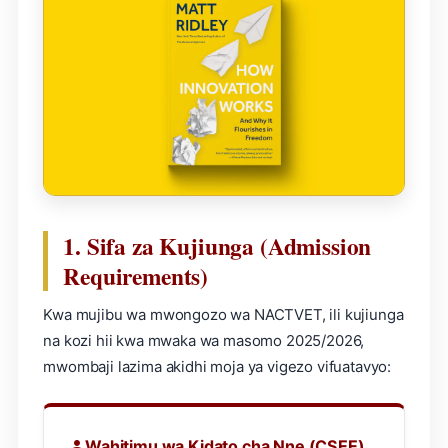
1. Sifa za Kujiunga (Admission
Requirements)
Kwa mujibu wa mwongozo wa NACTVET, ili kujiunga
na kozi hii kwa mwaka wa masomo 2025/2026,
mwombaji lazima akidhi moja ya vigezo vifuatavyo:
Wahitimu wa Kidato cha Nne (CSEE)