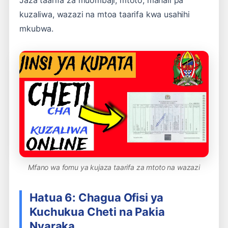
Jaza taarifa za muombaji, mtoto, mahali pa
kuzaliwa, wazazi na mtoa taarifa kwa usahihi
mkubwa.
Mfano wa fomu ya kujaza taarifa za mtoto na wazazi
Hatua 6: Chagua Ofisi ya
Kuchukua Cheti na Pakia
Nyaraka