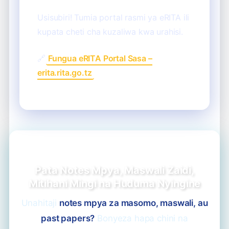
Usisubiri! Tumia portal rasmi ya eRITA ili
kupata cheti cha kuzaliwa kwa urahisi.
🔗
Fungua eRITA Portal Sasa –
erita.rita.go.tz
Pata Notes Mpya, Maswali Zaidi,
Mitihani Mingi na Huduma Nyingine
Unahitaji
notes mpya za masomo, maswali, au
past papers?
Bonyeza hapa chini na