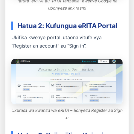
Tafuta “eRITA” au “RITA Tanzania” kwenye Google na
ubonyeze link rasmi
Hatua 2: Kufungua eRITA Portal
Ukifika kwenye portal, utaona vitufe vya
“Register an account” au “Sign in”.
Ukurasa wa kwanza wa eRITA – Bonyeza Register au Sign
in