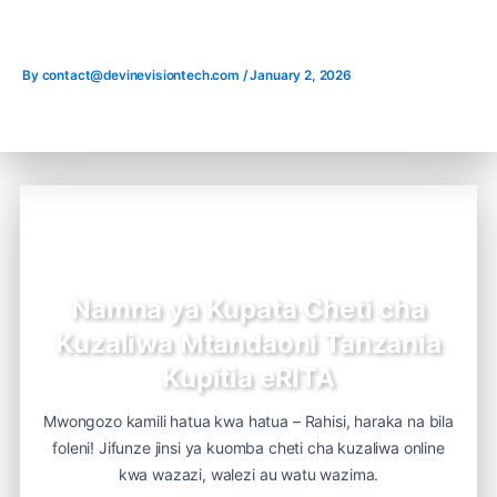
Skip
to
content
By
contact@devinevisiontech.com
/
January 2, 2026
Namna ya Kupata Cheti cha
Kuzaliwa Mtandaoni Tanzania
Kupitia eRITA
Mwongozo kamili hatua kwa hatua – Rahisi, haraka na bila
foleni! Jifunze jinsi ya kuomba cheti cha kuzaliwa online
kwa wazazi, walezi au watu wazima.