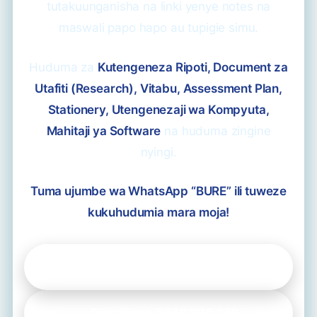
tutakuunganisha na linki yenye notes na
maswali papo hapo au tupigie simu.
Huduma za
Kutengeneza Ripoti, Document za
Utafiti (Research), Vitabu, Assessment Plan,
Stationery, Utengenezaji wa Kompyuta,
Mahitaji ya Software
na huduma zingine
nyingi.
Tuma ujumbe wa WhatsApp “BURE” ili tuweze
kukuhudumia mara moja!
Tuma Ujumbe WhatsApp
Piga Simu: 0620 339 260