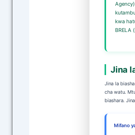
Agency)
kutambu
kwa hatu
BRELA (
Jina l
Jina la biash
cha watu. Mtu
biashara. Jin
Mifano ya