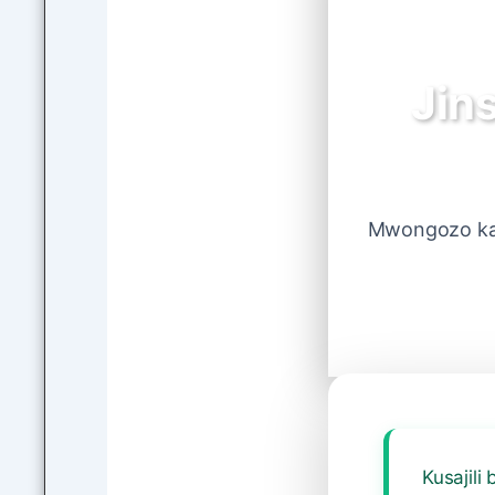
Jins
Mwongozo kami
Kusajili