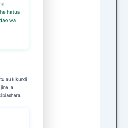
na
sha hatua
andao wa
tu au kikundi
ina la
kibiashara.