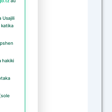
go.tz
au
 Usajili
katika
opshen
 hakiki
otaka
(sole