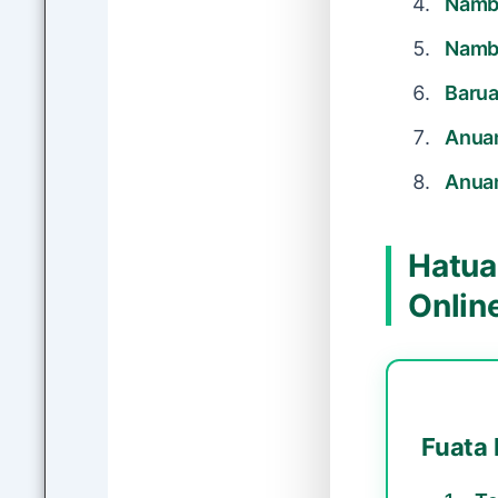
Namba
Namba
Barua
Anuan
Anuan
Hatua 
Onlin
Fuata 