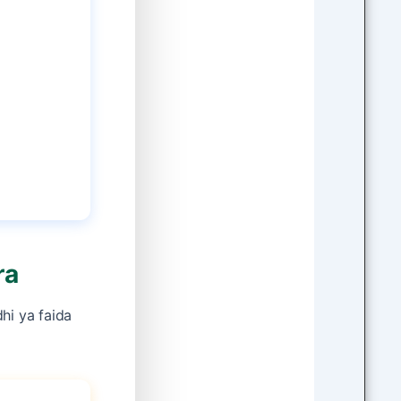
ra
dhi ya faida