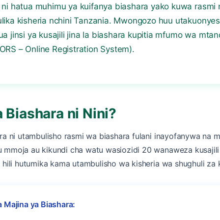
 ni hatua muhimu ya kuifanya biashara yako kuwa rasmi 
lika kisheria nchini Tanzania. Mwongozo huu utakuonye
a jinsi ya kusajili jina la biashara kupitia mfumo wa mt
ORS – Online Registration System).
a Biashara ni Nini?
ara ni utambulisho rasmi wa biashara fulani inayofanywa na m
 mmoja au kikundi cha watu wasiozidi 20 wanaweza kusajili j
a hili hutumika kama utambulisho wa kisheria wa shughuli za 
 Majina ya Biashara: