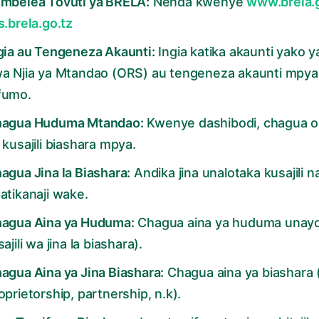
mbelea Tovuti ya BRELA:
Nenda kwenye
www.brela.
s.brela.go.tz
gia au Tengeneza Akaunti:
Ingia katika akaunti yako ya
a Njia ya Mtandao (ORS) au tengeneza akaunti mpya 
fumo.
agua Huduma Mtandao:
Kwenye dashibodi, chagua 
 kusajili biashara mpya.
agua Jina la Biashara:
Andika jina unalotaka kusajili na
atikanaji wake.
agua Aina ya Huduma:
Chagua aina ya huduma unay
sajili wa jina la biashara).
agua Aina ya Jina Biashara:
Chagua aina ya biashara 
oprietorship, partnership, n.k).