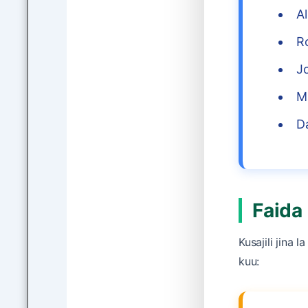
Al
R
J
M
Da
Faida 
Kusajili jina 
kuu: