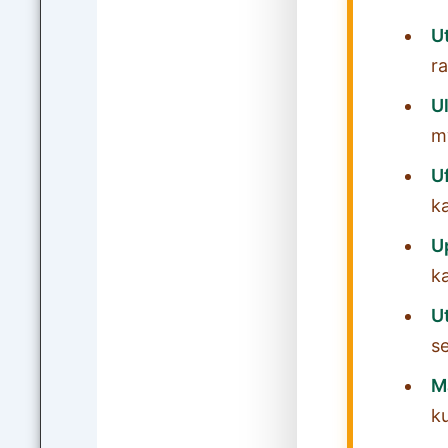
U
ra
Ul
m
U
k
U
k
U
se
M
k