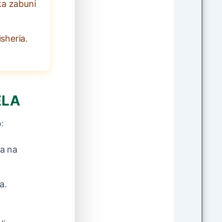
ka zabuni
isheria.
ELA
:
ia na
a.