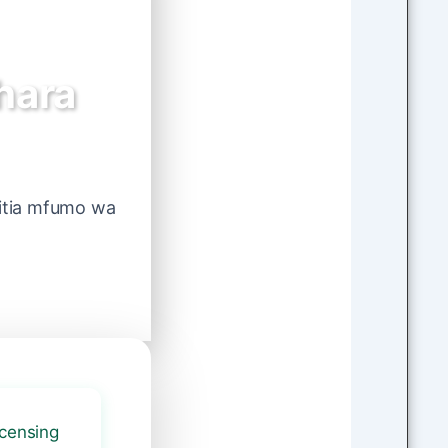
shara
pitia mfumo wa
icensing