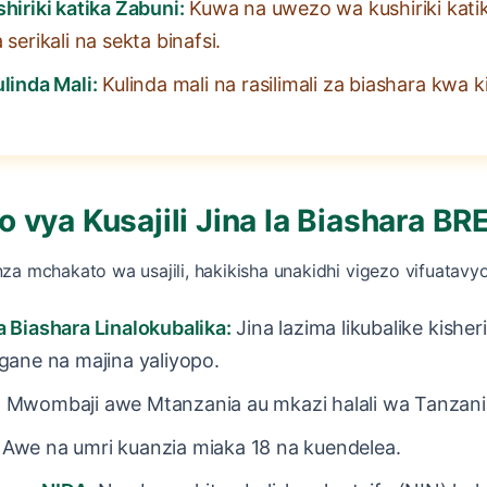
hiriki katika Zabuni:
Kuwa na uwezo wa kushiriki kati
 serikali na sekta binafsi.
linda Mali:
Kulinda mali na rasilimali za biashara kwa k
o vya Kusajili Jina la Biashara BR
za mchakato wa usajili, hakikisha unakidhi vigezo vifuatavyo
la Biashara Linalokubalika:
Jina lazima likubalike kisher
ingane na majina yaliyopo.
:
Mwombaji awe Mtanzania au mkazi halali wa Tanzani
Awe na umri kuanzia miaka 18 na kuendelea.