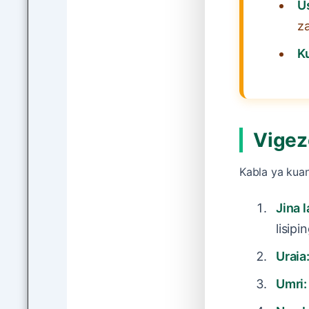
Us
za
Ku
Vigez
Kabla ya kuan
Jina 
lisip
Uraia
Umri: