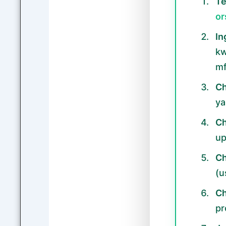
Te
or
In
kw
m
Ch
ya
Ch
up
Ch
(u
Ch
pr