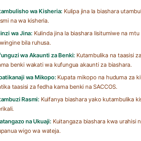
tambulisho wa Kisheria:
Kulipa jina la biashara utambu
smi na wa kisheria.
inzi wa Jina:
Kulinda jina la biashara lisitumiwe na mtu
wingine bila ruhusa.
funguzi wa Akaunti za Benki:
Kutambulika na taasisi z
ama benki wakati wa kufungua akaunti za biashara.
patikanaji wa Mikopo:
Kupata mikopo na huduma za k
atika taasisi za fedha kama benki na SACCOS.
tambuzi Rasmi:
Kuifanya biashara yako kutambulika ki
rikali.
atangazo na Ukuaji:
Kuitangaza biashara kwa urahisi 
upanua wigo wa wateja.