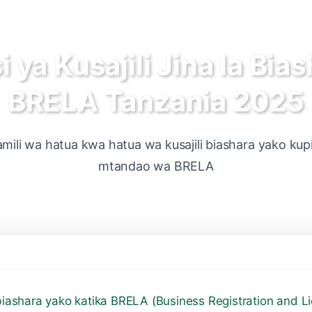
i ya Kusajili Jina la Bia
BRELA Tanzania 2025
li wa hatua kwa hatua wa kusajili biashara yako ku
mtandao wa BRELA
 biashara yako katika BRELA (Business Registration and L