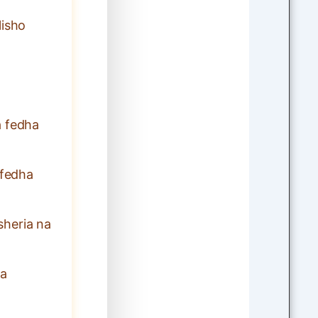
lisho
a fedha
ifedha
sheria na
na