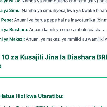
 ya NIDA:
Namba ya kitambulisho cha taifa (NIN) halal
 ya Simu:
Namba ya simu iliyosajiliwa ya kwake binafs
 Pepe:
Anuani ya barua pepe hai na inayotumika (binaf
i ya Biashara:
Anuani kamili ya eneo ambalo biashara i
i ya Makazi:
Anuani ya makazi ya mmiliki au wamiliki 
10 za Kusajili Jina la Biashara B
e
Hatua Hizi kwa Utaratibu: