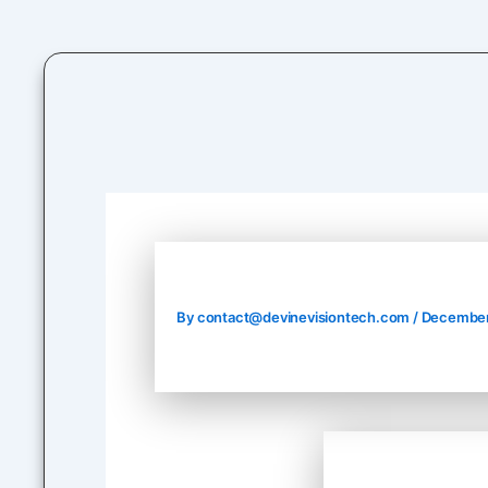
Skip
to
content
By
contact@devinevisiontech.com
/
December