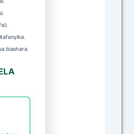
i.
i.
si).
tafanyika.
wa biashara.
RELA